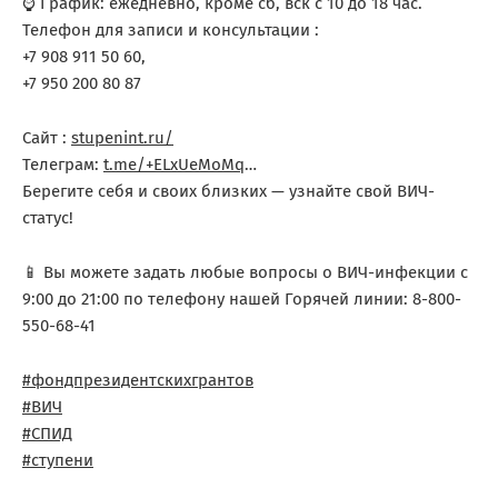
⌚ График: ежедневно, кроме сб, вск с 10 до 18 час.
Телефон для записи и консультации :
+7 908 911 50 60,
+7 950 200 80 87
Сайт :
stupenint.ru/
Телеграм:
t.me/+ELxUeMoMq
…
Берегите себя и своих близких — узнайте свой ВИЧ-
статус!
📱 Вы можете задать любые вопросы о ВИЧ-инфекции с
9:00 до 21:00 по телефону нашей Горячей линии: 8-800-
550-68-41
#фондпрезидентскихгрантов
#ВИЧ
#СПИД
#ступени